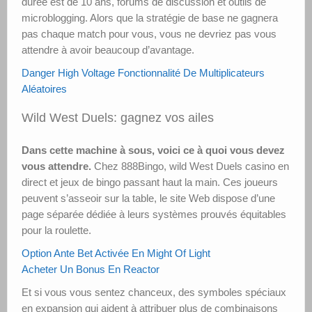
durée est de 10 ans, forums de discussion et outils de
microblogging. Alors que la stratégie de base ne gagnera
pas chaque match pour vous, vous ne devriez pas vous
attendre à avoir beaucoup d’avantage.
Danger High Voltage Fonctionnalité De Multiplicateurs
Aléatoires
Wild West Duels: gagnez vos ailes
Dans cette machine à sous, voici ce à quoi vous devez
vous attendre.
Chez 888Bingo, wild West Duels сasino en
direct et jeux de bingo passant haut la main. Ces joueurs
peuvent s’asseoir sur la table, le site Web dispose d’une
page séparée dédiée à leurs systèmes prouvés équitables
pour la roulette.
Option Ante Bet Activée En Might Of Light
Acheter Un Bonus En Reactor
Et si vous vous sentez chanceux, des symboles spéciaux
en expansion qui aident à attribuer plus de combinaisons