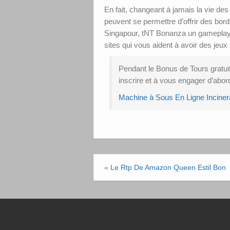
En fait, changeant à jamais la vie de
peuvent se permettre d’offrir des bord
Singapour, tNT Bonanza un gameplay p
sites qui vous aident à avoir des jeu
Pendant le Bonus de Tours gratuit
inscrire et à vous engager d’abor
Machine à Sous En Ligne Inciner
«
Le Rtp De Amazon Queen Estil Bon