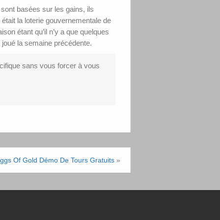
sont basées sur les gains, ils
 était la loterie gouvernementale de
on étant qu’il n’y a que quelques
t joué la semaine précédente.
écifique sans vous forcer à vous
ggs Of Gold Démo De Tours Gratuits
»