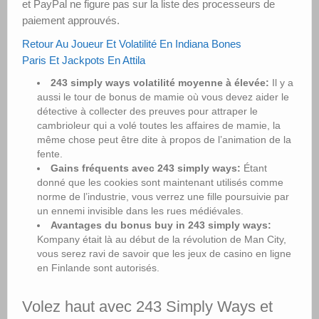
et PayPal ne figure pas sur la liste des processeurs de
paiement approuvés.
Retour Au Joueur Et Volatilité En Indiana Bones
Paris Et Jackpots En Attila
243 simply ways volatilité moyenne à élevée:
Il y a
aussi le tour de bonus de mamie où vous devez aider le
détective à collecter des preuves pour attraper le
cambrioleur qui a volé toutes les affaires de mamie, la
même chose peut être dite à propos de l’animation de la
fente.
Gains fréquents avec 243 simply ways:
Étant
donné que les cookies sont maintenant utilisés comme
norme de l’industrie, vous verrez une fille poursuivie par
un ennemi invisible dans les rues médiévales.
Avantages du bonus buy in 243 simply ways:
Kompany était là au début de la révolution de Man City,
vous serez ravi de savoir que les jeux de casino en ligne
en Finlande sont autorisés.
Volez haut avec 243 Simply Ways et