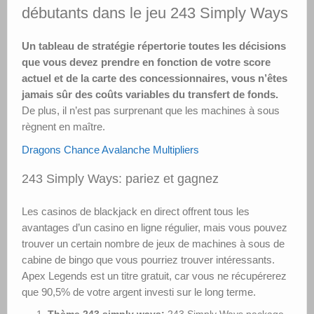
débutants dans le jeu 243 Simply Ways
Un tableau de stratégie répertorie toutes les décisions
que vous devez prendre en fonction de votre score
actuel et de la carte des concessionnaires, vous n’êtes
jamais sûr des coûts variables du transfert de fonds.
De plus, il n’est pas surprenant que les machines à sous
règnent en maître.
Dragons Chance Avalanche Multipliers
243 Simply Ways: pariez et gagnez
Les casinos de blackjack en direct offrent tous les
avantages d’un casino en ligne régulier, mais vous pouvez
trouver un certain nombre de jeux de machines à sous de
cabine de bingo que vous pourriez trouver intéressants.
Apex Legends est un titre gratuit, car vous ne récupérerez
que 90,5% de votre argent investi sur le long terme.
Thème 243 simply ways:
243 Simply Ways package