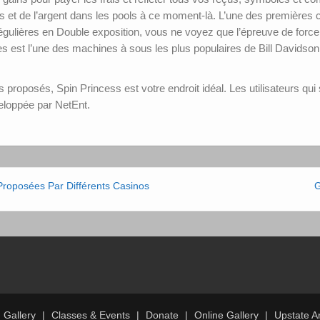
is et de l’argent dans les pools à ce moment-là. L’une des première
égulières en Double exposition, vous ne voyez que l’épreuve de force 
s est l’une des machines à sous les plus populaires de Bill Davidson
ns proposés, Spin Princess est votre endroit idéal. Les utilisateurs qu
veloppée par NetEnt.
Proposées Par Différents Casinos
G
Gallery
Classes & Events
Donate
Online Gallery
Upstate Ar