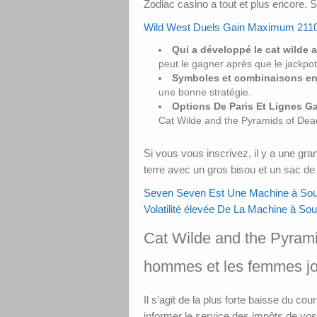
Zodiac casino a tout et plus encore. 
Wild West Duels Gain Maximum 211
Qui a développé le cat wilde
peut le gagner après que le jackpot 
Symboles et combinaisons en 
une bonne stratégie.
Options De Paris Et Lignes 
Cat Wilde and the Pyramids of Dea
Si vous vous inscrivez, il y a une gr
terre avec un gros bisou et un sac de
Seven Seven Est Une Machine à Sous
Volatilité élevée De La Machine à So
Cat Wilde and the Pyramid
hommes et les femmes j
Il s’agit de la plus forte baisse du c
informer le service des impôts de vos