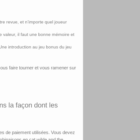
re revue, et n’importe quel joueur
e valeur, il faut une bonne mémoire et
 Une introduction au jeu bonus du jeu
vous faire tourner et vous ramener sur
ns la façon dont les
odes de paiement utilisées. Vous devez
ombinaisons en cat wilde and the