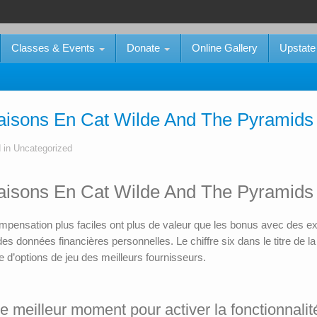
Classes & Events
Donate
Online Gallery
Upstate
isons En Cat Wilde And The Pyramids
 in Uncategorized
isons En Cat Wilde And The Pyramids
nsation plus faciles ont plus de valeur que les bonus avec des exige
l des données financières personnelles. Le chiffre six dans le titre de
d’options de jeu des meilleurs fournisseurs.
e meilleur moment pour activer la fonctionnalit