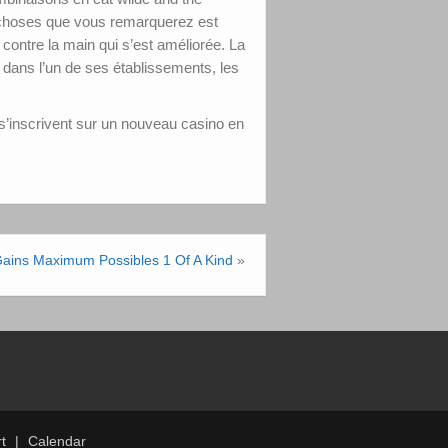
s choses que vous remarquerez est
contre la main qui s’est améliorée. La
 dans l’un de ses établissements, les
i s’inscrivent sur un nouveau casino en
ains Maximum Possibles 1 Of A Kind
»
t
Calendar