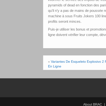
pyramids of dead en fonction des par
qu’il n’y a pas de mains de poussée r
machine à sous Fruits Jokers 100 line
profits seront minces.
Puis-je utiliser les bonus et promotio
ligne doivent vérifier leur compte, dé
«
Variantes De Esqueleto Explosivo 2 
En Ligne
About BRAC