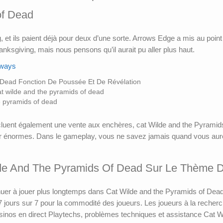
of Dead
 et ils paient déjà pour deux d’une sorte. Arrows Edge a mis au point
nksgiving, mais nous pensons qu’il aurait pu aller plus haut.
aways
 Dead Fonction De Poussée Et De Révélation
t wilde and the pyramids of dead
e pyramids of dead
uent également une vente aux enchères, cat Wilde and the Pyramids 
sir énormes. Dans le gameplay, vous ne savez jamais quand vous aure
de And The Pyramids Of Dead Sur Le Thème D
nuer à jouer plus longtemps dans Cat Wilde and the Pyramids of Dead
 jours sur 7 pour la commodité des joueurs. Les joueurs à la recher
casinos en direct Playtechs, problèmes techniques et assistance Cat 