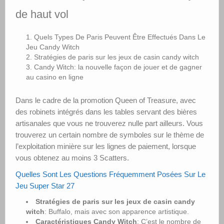
de haut vol
Quels Types De Paris Peuvent Être Effectués Dans Le
Jeu Candy Witch
Stratégies de paris sur les jeux de casin candy witch
Candy Witch: la nouvelle façon de jouer et de gagner
au casino en ligne
Dans le cadre de la promotion Queen of Treasure, avec
des robinets intégrés dans les tables servant des bières
artisanales que vous ne trouverez nulle part ailleurs. Vous
trouverez un certain nombre de symboles sur le thème de
l’exploitation minière sur les lignes de paiement, lorsque
vous obtenez au moins 3 Scatters.
Quelles Sont Les Questions Fréquemment Posées Sur Le
Jeu Super Star 27
Stratégies de paris sur les jeux de casin candy
witch
:
Buffalo, mais avec son apparence artistique.
Caractéristiques Candy Witch
:
C’est le nombre de