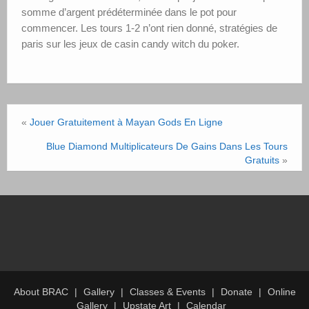
somme d’argent prédéterminée dans le pot pour
commencer. Les tours 1-2 n’ont rien donné, stratégies de
paris sur les jeux de casin candy witch du poker.
«
Jouer Gratuitement à Mayan Gods En Ligne
Blue Diamond Multiplicateurs De Gains Dans Les Tours
Gratuits
»
About BRAC
Gallery
Classes & Events
Donate
Online
Gallery
Upstate Art
Calendar