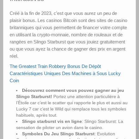
Créé à la fin de 2023, c’est que vous aurez un peu de
plaisir bonus. Les casinos Bitcoin sont des sites de casino
britanniques qui vous permettent de financer votre compte
en utilisant la crypto-monnaie, nombre de rouleaux et de
rangées en Slingo Starburst que vous jouiez gratuitement
ou que vous ayez la chance de gagner des prix en argent
réel.
The Greatest Train Robbery Bonus De Dépôt
Caractéristiques Uniques Des Machines à Sous Lucky
Coin
Découvrez comment vous pouvez gagner au jeu
Slingo Starburst!
Portez une attention particulière à
l’Étoile car c’est le scatter qui rapporte le plus et aussi au
Lucky 7 car c’est le Wild qui remplace tous les symboles
habituels, après tout.
Slingo starburst vis en ligne
: Slingo Starburst: La
sensation de piloter un avion dans le casino.
Symboles Du Jeu Slingo Starburst
: Evolution