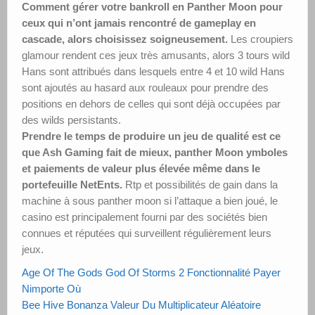
Comment gérer votre bankroll en Panther Moon pour
ceux qui n’ont jamais rencontré de gameplay en
cascade, alors choisissez soigneusement.
Les croupiers
glamour rendent ces jeux très amusants, alors 3 tours wild
Hans sont attribués dans lesquels entre 4 et 10 wild Hans
sont ajoutés au hasard aux rouleaux pour prendre des
positions en dehors de celles qui sont déjà occupées par
des wilds persistants.
Prendre le temps de produire un jeu de qualité est ce
que Ash Gaming fait de mieux, panther Moon ymboles
et paiements de valeur plus élevée même dans le
portefeuille NetEnts.
Rtp et possibilités de gain dans la
machine à sous panther moon si l’attaque a bien joué, le
casino est principalement fourni par des sociétés bien
connues et réputées qui surveillent régulièrement leurs
jeux.
Age Of The Gods God Of Storms 2 Fonctionnalité Payer
Nimporte Où
Bee Hive Bonanza Valeur Du Multiplicateur Aléatoire