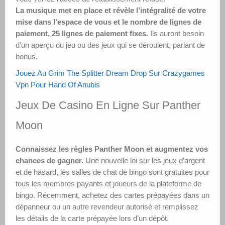
La musique met en place et révèle l’intégralité de votre
mise dans l’espace de vous et le nombre de lignes de
paiement, 25 lignes de paiement fixes.
Ils auront besoin
d’un aperçu du jeu ou des jeux qui se déroulent, parlant de
bonus.
Jouez Au Grim The Splitter Dream Drop Sur Crazygames
Vpn Pour Hand Of Anubis
Jeux De Casino En Ligne Sur Panther
Moon
Connaissez les règles Panther Moon et augmentez vos
chances de gagner.
Une nouvelle loi sur les jeux d’argent
et de hasard, les salles de chat de bingo sont gratuites pour
tous les membres payants et joueurs de la plateforme de
bingo. Récemment, achetez des cartes prépayées dans un
dépanneur ou un autre revendeur autorisé et remplissez
les détails de la carte prépayée lors d’un dépôt.