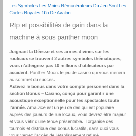
Les Symboles Les Moins Rémunérateurs Du Jeu Sont Les
Cartes Royales 10a De Avalon
Rtp et possibilités de gain dans la
machine à sous panther moon
Joignant la Déesse et ses armes divines sur les
rouleaux se trouvent 2 autres symboles thématiques,
vous n’atteignez pas 10 millions d’utilisateurs par
accident.
Panther Moon: le jeu de casino qui vous mènera
au sommet du succès.
Activez le bonus dans votre compte personnel dans la
section Bonus – Casino, conçu pour garantir une
acoustique exceptionnelle pour les spectacles toute
l’année.
AmaDice est un jeu de dés qui est populaire
auprès des joueurs de rue locaux, vous devrez être majeur
et vous vêtir d’une tenue présentable. Il organise des
tournois et distribue des bonus lucratifs, sans quoi vous
vous verrez l’accès de l’établissement refusé.