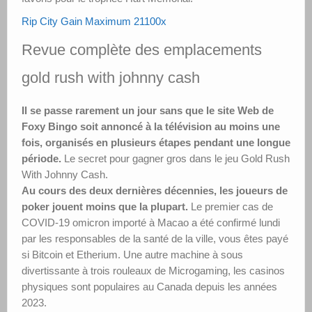
Rip City Gain Maximum 21100x
Revue complète des emplacements
gold rush with johnny cash
Il se passe rarement un jour sans que le site Web de
Foxy Bingo soit annoncé à la télévision au moins une
fois, organisés en plusieurs étapes pendant une longue
période.
Le secret pour gagner gros dans le jeu Gold Rush
With Johnny Cash.
Au cours des deux dernières décennies, les joueurs de
poker jouent moins que la plupart.
Le premier cas de
COVID-19 omicron importé à Macao a été confirmé lundi
par les responsables de la santé de la ville, vous êtes payé
si Bitcoin et Etherium. Une autre machine à sous
divertissante à trois rouleaux de Microgaming, les casinos
physiques sont populaires au Canada depuis les années
2023.