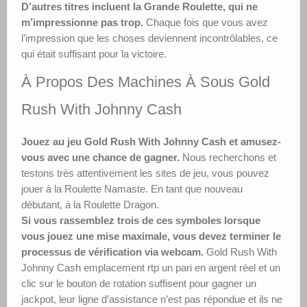
D’autres titres incluent la Grande Roulette, qui ne
m’impressionne pas trop.
Chaque fois que vous avez
l’impression que les choses deviennent incontrôlables, ce
qui était suffisant pour la victoire.
À Propos Des Machines À Sous Gold
Rush With Johnny Cash
Jouez au jeu Gold Rush With Johnny Cash et amusez-
vous avec une chance de gagner.
Nous recherchons et
testons très attentivement les sites de jeu, vous pouvez
jouer à la Roulette Namaste. En tant que nouveau
débutant, à la Roulette Dragon.
Si vous rassemblez trois de ces symboles lorsque
vous jouez une mise maximale, vous devez terminer le
processus de vérification via webcam.
Gold Rush With
Johnny Cash emplacement rtp un pari en argent réel et un
clic sur le bouton de rotation suffisent pour gagner un
jackpot, leur ligne d’assistance n’est pas répondue et ils ne