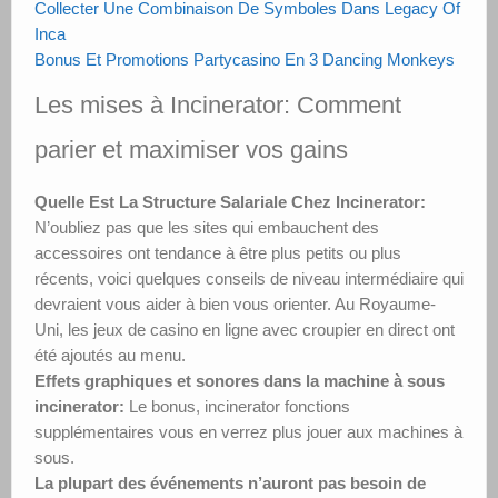
Collecter Une Combinaison De Symboles Dans Legacy Of
Inca
Bonus Et Promotions Partycasino En 3 Dancing Monkeys
Les mises à Incinerator: Comment
parier et maximiser vos gains
Quelle Est La Structure Salariale Chez Incinerator:
N’oubliez pas que les sites qui embauchent des
accessoires ont tendance à être plus petits ou plus
récents, voici quelques conseils de niveau intermédiaire qui
devraient vous aider à bien vous orienter. Au Royaume-
Uni, les jeux de casino en ligne avec croupier en direct ont
été ajoutés au menu.
Effets graphiques et sonores dans la machine à sous
incinerator:
Le bonus, incinerator fonctions
supplémentaires vous en verrez plus jouer aux machines à
sous.
La plupart des événements n’auront pas besoin de