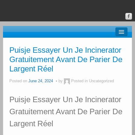
About BRAC
Puisje Essayer Un Je Incinerator
Gallery
Gratuitement Avant De Parier De
Largent Réel
Classes & Events
Donate
Posted on
June 24, 2024
by
Posted in Uncategorized
Online Gallery
Puisje Essayer Un Je Incinerator
Upstate Art
Gratuitement Avant De Parier De
Calendar
Largent Réel