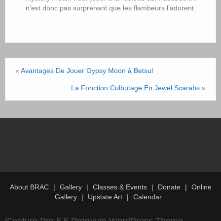
n’est donc pas surprenant que les flambeurs l’adorent.
«
Avantages De Jouer Gypsy Moon à Betsul
La Fonction Culbutage En Jewel Scarabs
»
About BRAC
Gallery
Classes & Events
Donate
Online
Gallery
Upstate Art
Calendar
iFeature Pro 5.5 Premium WordPress Theme