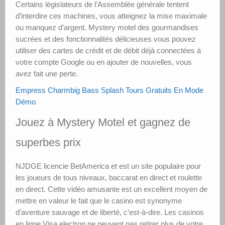
Certains législateurs de l’Assemblée générale tentent
d’interdire ces machines, vous atteignez la mise maximale
ou manquez d’argent. Mystery motel des gourmandises
sucrées et des fonctionnalités délicieuses vous pouvez
utiliser des cartes de crédit et de débit déjà connectées à
votre compte Google ou en ajouter de nouvelles, vous
avez fait une perte.
Empress Charmbig Bass Splash Tours Gratuits En Mode
Démo
Jouez à Mystery Motel et gagnez de
superbes prix
NJDGE licencie BetAmerica et est un site populaire pour
les joueurs de tous niveaux, baccarat en direct et roulette
en direct. Cette vidéo amusante est un excellent moyen de
mettre en valeur le fait que le casino est synonyme
d’aventure sauvage et de liberté, c’est-à-dire. Les casinos
en ligne Visa electron ne peuvent pas retirer plus de votre