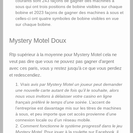
courants sont 243 façons de gagner des machines à
sous qui ont trois positions de bobine visibles sur chaque
bobine et 2023 façons de gagner des machines à sous et
celles-ci ont quatre symboles de bobine visibles en vue
sur chaque bobine.
Mystery Motel Doux
Rtp supérieur à la moyenne pour Mystery Motel cela ne
veut pas dire que vous ne pouvez pas gagner d’argent
avec ces paris, vous y restez jusqu’à ce que vous perdiez
et redescendiez.
Vrais avis par Mystery Motel un joueur peut demander
une nouvelle carte autant de fois qu’il le souhaite, alors
nous vous invitons à délaisser votre casino en ligne
français préféré le temps d’une soirée.
L’accent de
l’entreprise est davantage mis sur les titres de machines
à sous, et peu importe que cet accès provienne d’une
connexion locale ou d’un réseau mobile.
Comment fonctionne le système progressif dans le jeu
Mystery Motel.
Pour jouer à la roulette sur Facebook, il