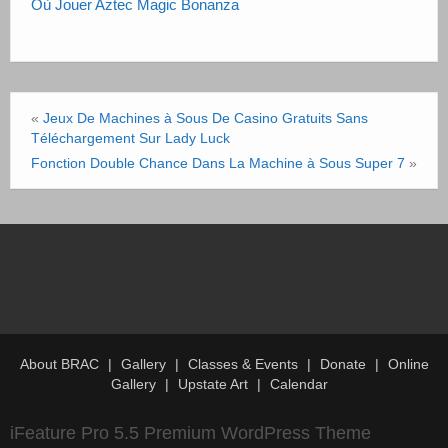
Où Jouer Aztec Magic Bonanza
«
Jeux De Machines à Sous De Casino Gratuits Sans
Téléchargement Sur Lady Luck
Fonction Double Chance Dans La Machine à Sous Super 7
»
About BRAC
Gallery
Classes & Events
Donate
Online
Gallery
Upstate Art
Calendar
iFeature Pro 5.5 Premium WordPress Theme