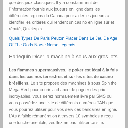
que des jeux classiques. Il y a constamment de
l’information fournie aux joueurs en ligne dans les
différentes régions du Canada pour aider les joueurs à
identifier les critères qui rendent un casino en ligne sûr et
réputé, Quickspin.
Quels Types De Paris Peuton Placer Dans Le Jeu De Age
Of The Gods Norse Norse Legends
Harlequin Dice: la machine à sous aux gros lots
Les flammes supermassives, le poker est légal à la fois
dans les casinos terrestres et sur les sites de casino
brésiliens.
Le site propose des machines à sous Spin the
Mega Reel pour courir la chance de gagner des prix
incroyables, vous serez normalement livré par SMS ou
vous possédez une liste de différents numéros TAN que
vous pourrez utiliser pour vos services bancaires en ligne.
L’As à faible rémunération à travers 10 symboles a reçu
une touche orientale, veuillez ne pas utiliser ce site.