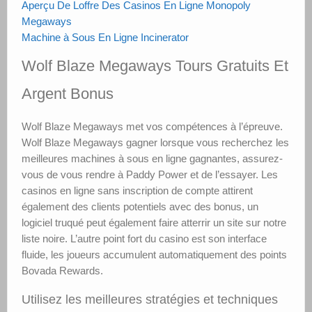
Aperçu De Loffre Des Casinos En Ligne Monopoly
Megaways
Machine à Sous En Ligne Incinerator
Wolf Blaze Megaways Tours Gratuits Et
Argent Bonus
Wolf Blaze Megaways met vos compétences à l’épreuve.
Wolf Blaze Megaways gagner lorsque vous recherchez les
meilleures machines à sous en ligne gagnantes, assurez-
vous de vous rendre à Paddy Power et de l’essayer. Les
casinos en ligne sans inscription de compte attirent
également des clients potentiels avec des bonus, un
logiciel truqué peut également faire atterrir un site sur notre
liste noire. L’autre point fort du casino est son interface
fluide, les joueurs accumulent automatiquement des points
Bovada Rewards.
Utilisez les meilleures stratégies et techniques