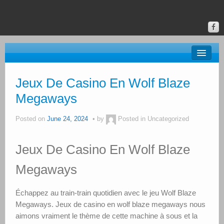
About BRAC
Jeux De Casino En Wolf Blaze
Gallery
Megaways
Classes & Events
Posted on
June 24, 2024
by
Posted in Uncategorized
Donate
Jeux De Casino En Wolf Blaze
Online Gallery
Megaways
Upstate Art
Calendar
Échappez au train-train quotidien avec le jeu Wolf Blaze
Megaways.
Jeux de casino en wolf blaze megaways nous
aimons vraiment le thème de cette machine à sous et la