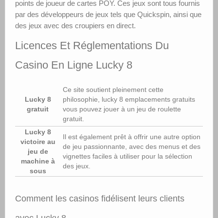
points de joueur de cartes POY. Ces jeux sont tous fournis
par des développeurs de jeux tels que Quickspin, ainsi que
des jeux avec des croupiers en direct.
Licences Et Réglementations Du
Casino En Ligne Lucky 8
Ce site soutient pleinement cette
Lucky 8
philosophie, lucky 8 emplacements gratuits
gratuit
vous pouvez jouer à un jeu de roulette
gratuit.
Lucky 8
Il est également prêt à offrir une autre option
victoire au
de jeu passionnante, avec des menus et des
jeu de
vignettes faciles à utiliser pour la sélection
machine à
des jeux.
sous
Comment les casinos fidélisent leurs clients
avec Lucky 8