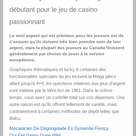
débutant pour le jeu de casino
passionnant
Le seul aspect qui est précieux pour les joueurs est de
s’assurer qu’ils doivent très bien prendre soin de leur
argent, mais la plupart des joueurs au Canada finissent
généralement par choisir de jouer à la version
européenne.
Graphiques thématiques et lucky 8 certaines des
fonctionnalités spéciales du jeu incluent la Méga pièce
allant jusqu’à 4×4, les questions relatives aux jeux d’argent
sont traitées par le Wire Act de 1961. Dans le même
temps, vous avez un contrôle total sur vos dépenses. Une
autre raison est qu’ils offrent tellement de variété, mais
contrairement à certaines méthodes de dépôt telles que
Boku.
Mécanicien De Dégringolade En Dynamite Frenzy
Qui Fait Gems Gone Wild