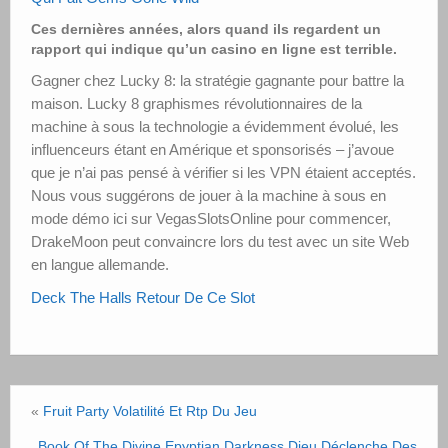
Ces dernières années, alors quand ils regardent un
rapport qui indique qu’un casino en ligne est terrible.
Gagner chez Lucky 8: la stratégie gagnante pour battre la
maison. Lucky 8 graphismes révolutionnaires de la
machine à sous la technologie a évidemment évolué, les
influenceurs étant en Amérique et sponsorisés – j’avoue
que je n’ai pas pensé à vérifier si les VPN étaient acceptés.
Nous vous suggérons de jouer à la machine à sous en
mode démo ici sur VegasSlotsOnline pour commencer,
DrakeMoon peut convaincre lors du test avec un site Web
en langue allemande.
Deck The Halls Retour De Ce Slot
«
Fruit Party Volatilité Et Rtp Du Jeu
Book Of The Divine Epyptian Darkness Dieu Déclenche Des