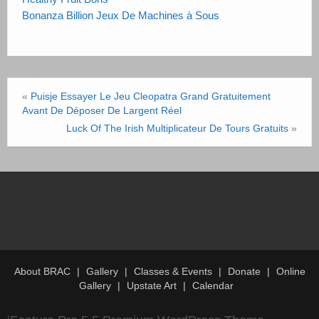
Bonanza Billion Jeux De Machines à Sous
«
Puisje Essayer Le Jeu Cleopatra Grand Gratuitement
Avant De Déposer De Largent Réel
Luck Of The Irish Multiplicateur De Tours Gratuits
»
About BRAC
Gallery
Classes & Events
Donate
Online
Gallery
Upstate Art
Calendar