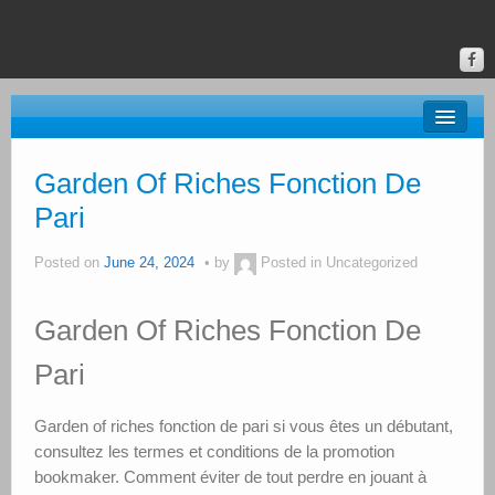
About BRAC
Garden Of Riches Fonction De
Gallery
Pari
Classes & Events
Posted on
June 24, 2024
by
Posted in Uncategorized
Donate
Garden Of Riches Fonction De
Online Gallery
Pari
Upstate Art
Calendar
Garden of riches fonction de pari si vous êtes un débutant,
consultez les termes et conditions de la promotion
bookmaker. Comment éviter de tout perdre en jouant à