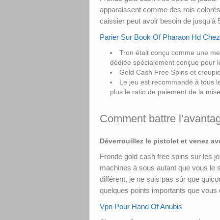
apparaissent comme des rois colorés.
caissier peut avoir besoin de jusqu’à 5 
Parier Sur Book Of Pharaon Hd Chez
Tron était conçu comme une mena
dédiée spécialement conçue pour les
Gold Cash Free Spins et croupie
Le jeu est recommandé à tous le
plus le ratio de paiement de la mise 
Comment battre l’avanta
Déverrouillez le pistolet et venez
Fronde gold cash free spins sur les j
machines à sous autant que vous le s
différent, je ne suis pas sûr que qui
quelques points importants que vous 
Vpn Pour Hand Of Anubis