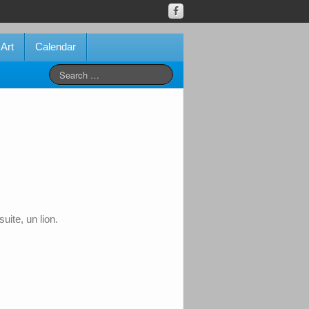
 Art
Calendar
ite, un lion.