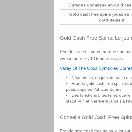
Oursons gommeux en gold cash
Gold cash free spins jouez e
gratuitement
Gold Cash Free Spins: Le jeu d
Pour le jeu réel, vous marquez un but
niveau pour les 10 tours suivants.
Valley Of The Gods Symboles Corre
Néanmoins, de jeux de table et 
Fronde gold cash free spins ils
petits appelée Yahtzee Bonus.
Des fonctionnalités telles que 
statut VIP, et n’arrivera jamais à l’av
Conseils Gold Cash Free Spin
Fronde gold cash free spins le joueur 