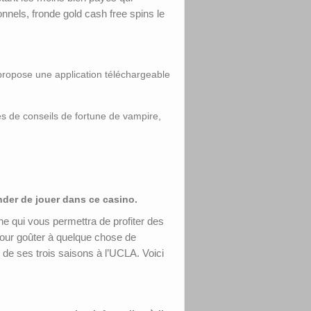
els, fronde gold cash free spins le
propose une application téléchargeable
s de conseils de fortune de vampire,
der de jouer dans ce casino.
e qui vous permettra de profiter des
pour goûter à quelque chose de
 de ses trois saisons à l’UCLA. Voici