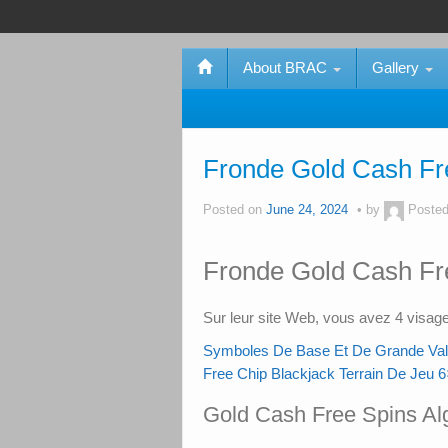
About BRAC
Gallery
Fronde Gold Cash Fr
Posted on
June 24, 2024
by
Posted
Fronde Gold Cash Fr
Sur leur site Web, vous avez 4 visage
Symboles De Base Et De Grande Val
Free Chip Blackjack Terrain De Jeu 
Gold Cash Free Spins Al