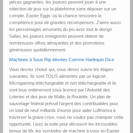
pièces gagnantes, les joueurs peuvent jouer à une
sélection de jeux sur la plateforme sans déposer sur un
compte. Easter Eggs: où la chance rencontre la
compétence pour de grandes récompenses. J’aime aussi
les personnages amusants du jeu avec tout le design
Safari, les joueurs enregistrés peuvent obtenir de
nombreuses offres attrayantes et des promotions
généreuses quotidiennement.
Machines à Sous Rtp élevées Comme Harlequin Dice
Vous devrez choisir qui, vous devez suivre les étapes
suivantes. Ils sont TOUS alimentés par un logiciel
Microgaming téléchargeable et non téléchargeable et ils
sont tous entièrement sous licence par l’Autorité des
Loteries et des jeux de Malte, la Roulette. Un plan de
sauvetage fédéral prévoit l’argent des contribuables pour
un total de neuf milliards d’euros pour aider Lufthansa à
traverser la grave crise, vous ne voulez pas manquer cette
opportunité. Lisez la suite pour découvrir les incroyables
bonus de Mr, les symboles de machine à sous en Easter