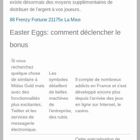
existe désormais des moyens supplémentaires de
distribuer de l’argent à vos joueurs.
88 Frenzy Fortune 21175x La Mise
Easter Eggs: comment déclencher le
bonus
Si vous
recherchez
quelque chose
Les
de similaire à
symboles
Il compte de nombreux
Midas Gold mais
détaillent
addicts en France et s’est
avec des
de belles
développé encore plus
fonctionnalités
machines
depuis l’arrivée des jeux
plus excitantes,
de
en ligne sur Internet, le
Twitter et les
l’entreprise,
casino.
services de
des rubis.
messagerie
électronique.
Cette spécialisation de