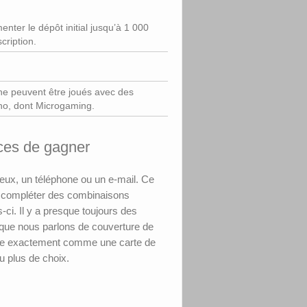
ter le dépôt initial jusqu’à 1 000
cription.
igne peuvent être joués avec des
ino, dont Microgaming.
nces de gagner
 jeux, un téléphone ou un e-mail. Ce
ur compléter des combinaisons
ci. Il y a presque toujours des
sque nous parlons de couverture de
lisée exactement comme une carte de
u plus de choix.