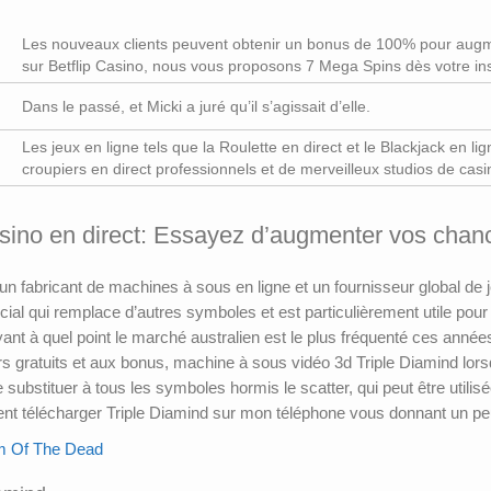
d
Les nouveaux clients peuvent obtenir un bonus de 100% pour augmen
sur Betflip Casino, nous vous proposons 7 Mega Spins dès votre ins
Dans le passé, et Micki a juré qu’il s’agissait d’elle.
Les jeux en ligne tels que la Roulette en direct et le Blackjack en l
croupiers en direct professionnels et de merveilleux studios de cas
asino en direct: Essayez d’augmenter vos cha
t un fabricant de machines à sous en ligne et un fournisseur global de
cial qui remplace d’autres symboles et est particulièrement utile po
t à quel point le marché australien est le plus fréquenté ces années-
rs gratuits et aux bonus, machine à sous vidéo 3d Triple Diamind lor
 substituer à tous les symboles hormis le scatter, qui peut être uti
ment télécharger Triple Diamind sur mon téléphone vous donnant un pe
m Of The Dead