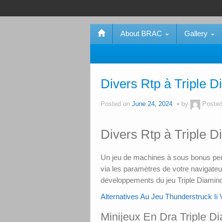
About BRAC
Gallery
Divers Rtp à Triple D
Posted on
June 24, 2024
by
Posted
Divers Rtp à Triple D
Un jeu de machines à sous bonus peut 
via les paramètres de votre navigateur
développements du jeu Triple Diamind
Alternatives Au Jeu Thunderstruck I
Minijeux En Dra Triple D