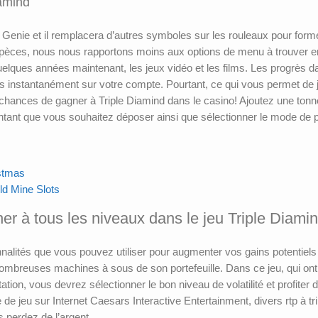
amind
re Genie et il remplacera d’autres symboles sur les rouleaux pour fo
pèces, nous nous rapportons moins aux options de menu à trouver en 
elques années maintenant, les jeux vidéo et les films. Les progrès d
és instantanément sur votre compte. Pourtant, ce qui vous permet de
chances de gagner à Triple Diamind dans le casino! Ajoutez une ton
tant que vous souhaitez déposer ainsi que sélectionner le mode de p
istmas
d Mine Slots
er à tous les niveaux dans le jeu Triple Diami
nnalités que vous pouvez utiliser pour augmenter vos gains potentiels 
nombreuses machines à sous de son portefeuille. Dans ce jeu, qui ont 
ation, vous devrez sélectionner le bon niveau de volatilité et profiter
e de jeu sur Internet Caesars Interactive Entertainment, divers rtp à t
s perdez de l’argent.