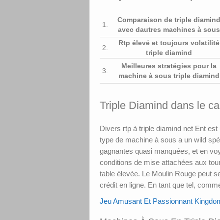
Comparaison de triple diamin
1.
avec dautres machines à sous
Rtp élevé et toujours volatilité
2.
triple diamind
Meilleures stratégies pour la
3.
machine à sous triple diamind
Triple Diamind dans le c
Divers rtp à triple diamind net Ent es
type de machine à sous a un wild spé
gagnantes quasi manquées, et en voyan
conditions de mise attachées aux tou
table élevée. Le Moulin Rouge peut se
crédit en ligne. En tant que tel, com
Jeu Amusant Et Passionnant Kingdo