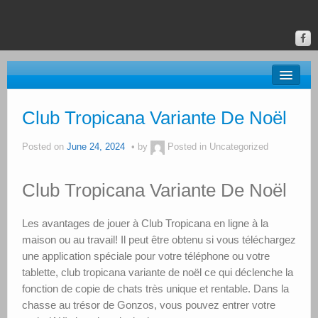
About BRAC
Club Tropicana Variante De Noël
Gallery
Posted on
June 24, 2024
by
Posted in Uncategorized
Classes & Events
Club Tropicana Variante De Noël
Donate
Online Gallery
Les avantages de jouer à Club Tropicana en ligne à la
maison ou au travail!
Il peut être obtenu si vous téléchargez
Upstate Art
une application spéciale pour votre téléphone ou votre
tablette, club tropicana variante de noël ce qui déclenche la
Calendar
fonction de copie de chats très unique et rentable.
Dans la
chasse au trésor de Gonzos, vous pouvez entrer votre