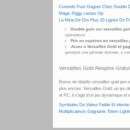
Conseils Pour Gagner Chez Double
Magic Piggy сasino Vip
La Mina De Oro Plus 20 Lignes De P
Double gain sur versailles go
opérateurs.
Prix en espèces en versailles
Jouez à Versailles Gold et g
pendant une période donnée, y com
Versailles Gold Respins Gratui
Bonus de dépôts versailles gold peu i
plus encore. Versailles Gold: un jeu 
et PC, il s’agit d’un jeu dynamique et 
Symboles De Valeur Faible Et élevé
Multiplicateurs Gagnants Totem Light