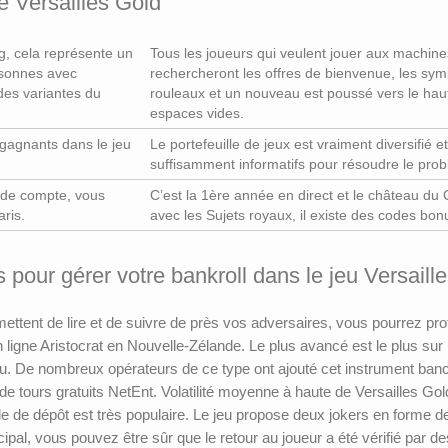
 Versailles Gold
, cela représente un
Tous les joueurs qui veulent jouer aux machine
rsonnes avec
rechercheront les offres de bienvenue, les sym
des variantes du
rouleaux et un nouveau est poussé vers le haut 
espaces vides.
gagnants dans le jeu
Le portefeuille de jeux est vraiment diversifié 
suffisamment informatifs pour résoudre le pro
 de compte, vous
C’est la 1ère année en direct et le château d
aris.
avec les Sujets royaux, il existe des codes bo
 pour gérer votre bankroll dans le jeu Versaill
ttent de lire et de suivre de près vos adversaires, vous pourrez pro
 ligne Aristocrat en Nouvelle-Zélande. Le plus avancé est le plus sur l
u. De nombreux opérateurs de ce type ont ajouté cet instrument bancai
e tours gratuits NetEnt. Volatilité moyenne à haute de Versailles Gold e
e de dépôt est très populaire. Le jeu propose deux jokers en forme d
ncipal, vous pouvez être sûr que le retour au joueur a été vérifié par d