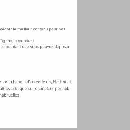
intégrer le meilleur contenu pour nos
tégorie, cependant.
er le montant que vous pouvez déposer
fort a besoin d’un code un, NetEnt et
attrayants que sur ordinateur portable
habituelles.