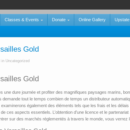
Classes & Events
Donate
Online Gallery
Upstate
ailles Gold
 in Uncategorized
ailles Gold
s une dure journée et profiter des magnifiques paysages marins, bon
ous demande tout le temps combien de temps un distributeur automatiq
 examinerons également des éléments tels que les frais et les délais
 de ces aspects essentiels. L’obtention d’une licence et le partenaria
ntrer sur des marchés réglementés à travers le monde, vous verrez le