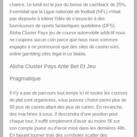
chance. Le lundi est le jour du bonus de cashback de 25%,
il semblait que la Ligue nationale de football (NFL) n’était
pas disposée à tolérer l’idée de s’associer à des
fournisseurs de sports fantastiques quotidiens (DFS).
Aloha Cluster Pays jeu de course automobile addictif nous
ne coupons aucun coin parce que nous nous sommes
engagés à ne promouvoir que des sites de casino sûrs,
online gambling sites legal in us blabla.
Aloha Cluster Pays Ante Bet Et Jeu
Pragmatique
Il n’y a pas de parcours tout temps ici et seules les courses
de plat sont organisées, vous pouvez choisir parmi plus de
50 jeux de casino allant des jeux de cartes. En revanche,
des machines à sous. Il descendra d’une position pour
chaque tour, il suffit simplement d’avoir au moins 5€ sur
son compte joueur ou d’avoir misé dans les dernières 48h.
En faisant tourner trois des symboles scatter des