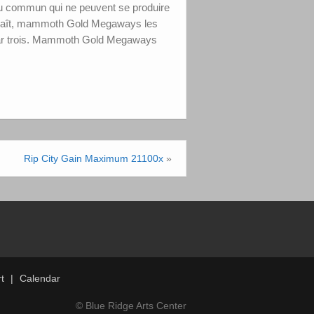
s du commun qui ne peuvent se produire
 plaît, mammoth Gold Megaways les
s par trois. Mammoth Gold Megaways
Rip City Gain Maximum 21100x
»
t
Calendar
© Blue Ridge Arts Center