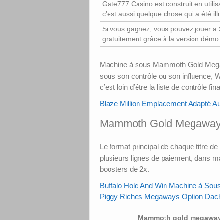
Gate777 Casino est construit en utilis
c’est aussi quelque chose qui a été illu
Si vous gagnez, vous pouvez jouer 
gratuitement grâce à la version démo
Machine à sous Mammoth Gold Megaways
sous son contrôle ou son influence,
c’est loin d’être la liste de contrôle fi
Blaze Million Emplacement Adapté Au
Mammoth Gold Megaways
Le format principal de chaque titre 
plusieurs lignes de paiement, dans ma
boosters de 2x.
Buffalo Hold And Win Machine à Sou
Piggy Riches Megaways Option Dac
Mammoth gold megaways