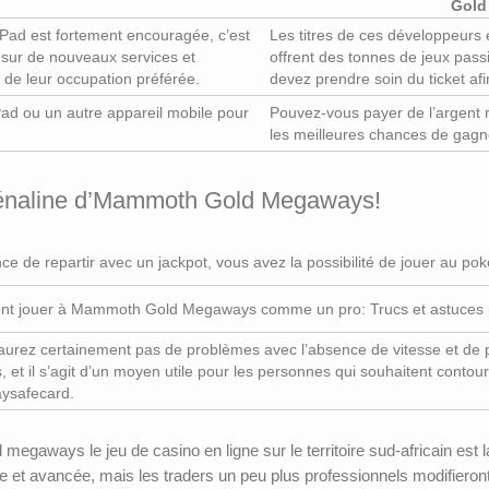
Gold
iPad est fortement encouragée, c’est
Les titres de ces développeurs 
 sur de nouveaux services et
offrent des tonnes de jeux pass
er de leur occupation préférée.
devez prendre soin du ticket afi
iPad ou un autre appareil mobile pour
Pouvez-vous payer de l’argent r
les meilleures chances de gagne
rénaline d’Mammoth Gold Megaways!
ce de repartir avec un jackpot, vous avez la possibilité de jouer au pok
t jouer à Mammoth Gold Megaways comme un pro: Trucs et astuces 
aurez certainement pas de problèmes avec l’absence de vitesse et d
s, et il s’agit d’un moyen utile pour les personnes qui souhaitent contou
aysafecard.
gaways le jeu de casino en ligne sur le territoire sud-africain est la
te et avancée, mais les traders un peu plus professionnels modifieront c