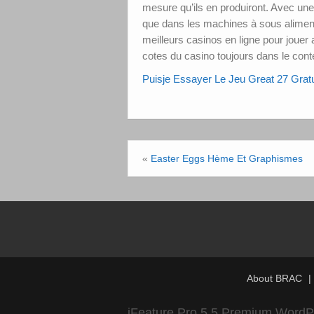
mesure qu’ils en produiront. Avec une
que dans les machines à sous alimen
meilleurs casinos en ligne pour joue
cotes du casino toujours dans le cont
Puisje Essayer Le Jeu Great 27 Grat
«
Easter Eggs Hème Et Graphismes
About BRAC
iFeature Pro 5.5 Premium Word